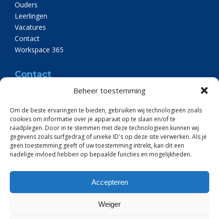
Ouders
Leerlingen
Vacatures
Contact
Workspace 365
Contact
Beheer toestemming
Eben-Haëzerschool
Koerheuvelweg 1
Om de beste ervaringen te bieden, gebruiken wij technologieën zoals
3912 AA Rhenen
cookies om informatie over je apparaat op te slaan en/of te
(0317) 61 26 59
raadplegen. Door in te stemmen met deze technologieën kunnen wij
info@ehschool-rhenen.nl
gegevens zoals surfgedrag of unieke ID's op deze site verwerken. Als je
geen toestemming geeft of uw toestemming intrekt, kan dit een
nadelige invloed hebben op bepaalde functies en mogelijkheden.
Accepteren
© 2026 Eben Haëzerschool
Weiger